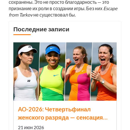
сохранены. Это не просто благодарность — это
признание их роли в создании игры. Без них
Escape
from Tarkov
не существовал бы.
Последние записи
AO-2026: Четвертьфинал
женского разряда — сенсация
или фейк?
21 июн 2026