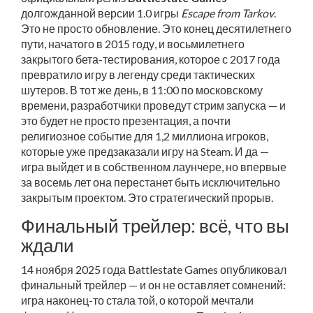
долгожданной версии 1.0 игры
Escape from Tarkov
.
Это не просто обновление. Это конец десятилетнего
пути, начатого в 2015 году, и восьмилетнего
закрытого бета-тестирования, которое с 2017 года
превратило игру в легенду среди тактических
шутеров. В тот же день, в 11:00 по московскому
времени, разработчики проведут стрим запуска — и
это будет не просто презентация, а почти
религиозное событие для 1,2 миллиона игроков,
которые уже предзаказали игру на
Steam
. И да —
игра выйдет и в собственном лаунчере, но впервые
за восемь лет она перестанет быть исключительно
закрытым проектом. Это стратегический прорыв.
Финальный трейлер: всё, что вы
ждали
14 ноября 2025 года
Battlestate Games
опубликовал
финальный трейлер — и он не оставляет сомнений:
игра наконец-то стала той, о которой мечтали