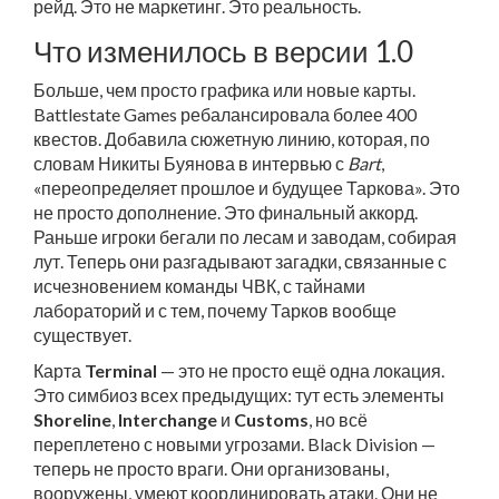
рейд. Это не маркетинг. Это реальность.
Что изменилось в версии 1.0
Больше, чем просто графика или новые карты.
Battlestate Games
ребалансировала более 400
квестов. Добавила сюжетную линию, которая, по
словам Никиты Буянова в интервью с
Bart
,
«переопределяет прошлое и будущее Таркова». Это
не просто дополнение. Это финальный аккорд.
Раньше игроки бегали по лесам и заводам, собирая
лут. Теперь они разгадывают загадки, связанные с
исчезновением команды ЧВК, с тайнами
лабораторий и с тем, почему Тарков вообще
существует.
Карта
Terminal
— это не просто ещё одна локация.
Это симбиоз всех предыдущих: тут есть элементы
Shoreline
,
Interchange
и
Customs
, но всё
переплетено с новыми угрозами. Black Division —
теперь не просто враги. Они организованы,
вооружены, умеют координировать атаки. Они не