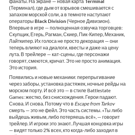
фанаты. На экране — новая карта
Terminal
(Терминал), где дым от взрывов смешивается с
запахом морской соли, а в темноте наступают
операторы
Black Division
(Черное Дивизион).
Впервые в игре — полноценная озвучка торговцев:
Скупщик, Егерь, Рагман, Скиер, Пик-Кипер, Механик,
Лайткипер. Их голоса не просто декорация — они
теперь влияют на диалоги, квесты и даже на цену
лута. В трейлере — кат-сцены, где персонажи
говорят, смеются, кричат. Это не просто анимация.
Это история.
Появились и новые механики: перепрыгивание
через заборы, установка растяжек, ночные рейды на
морском порту. И всё это — в стиле Battlestate
Games: жестко, без снисхождения. Герои падают.
Снова. И снова. Потому что в
Escape from Tarkov
смерть — это не фейл. Это часть системы. «Ты либо
выйдешь живым, либо потеряешь всё», — говорит
трейлер. И игроки это знают. Лучшая концовка игры
— видят только 2% всех, кто когда-либо заходил в