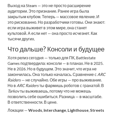
Выход на Steam — это не просто расширение
аудитории. Это признание. Ранее игра была
закрытым клубом. Теперь — массовое явление. И
это рискованно. Но разработчики готовы. Они знают:
если игра выживет в этом мире, она станет
культовой. А если нет — она просто исчезнет. Как
тысячи других.
Что дальше? Консоли и будущее
Хотя релиз сегодня — только для ПК,
Battlestate
Games
подтвердила: консоли — в планах. Не в 2025.
Не в 2026. Но в будущем. Это значит, что игра не
закончилась. Она только началась. Сравнение с
ARC
Raiders
— не случайно. Обе игры — про выживание.
Но в
ARC Raiders
ты фармишь роботов с гранатой. В
Tarkov
ты выживаешь, потому что не можешь
позволить себе ошибиться. Разница — в масштабе.
В ответственности. В цене.
Локации —
Woods
,
Interchange
,
Lighthouse
,
Streets