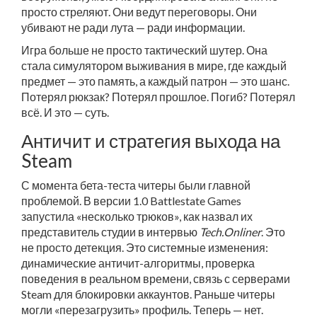
просто стреляют. Они ведут переговоры. Они
убивают не ради лута — ради информации.
Игра больше не просто тактический шутер. Она
стала симулятором выживания в мире, где каждый
предмет — это память, а каждый патрон — это шанс.
Потерял рюкзак? Потерял прошлое. Погиб? Потерял
всё. И это — суть.
Античит и стратегия выхода на
Steam
С момента бета-теста читеры были главной
проблемой. В версии 1.0
Battlestate Games
запустила «несколько трюков», как назвал их
представитель студии в интервью
Tech.Onliner
. Это
не просто детекция. Это системные изменения:
динамические античит-алгоритмы, проверка
поведения в реальном времени, связь с серверами
Steam для блокировки аккаунтов. Раньше читеры
могли «перезагрузить» профиль. Теперь — нет.